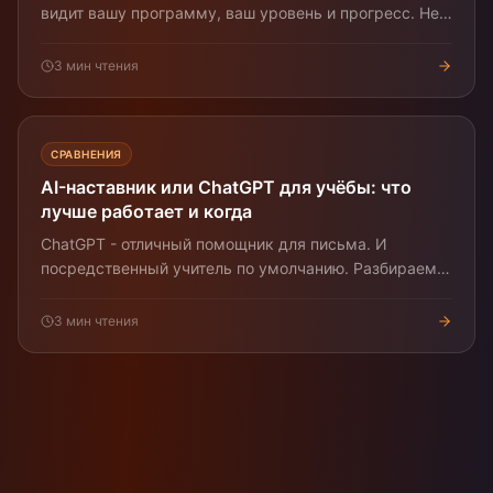
видит вашу программу, ваш уровень и прогресс. Не
путать с чат-ботом «вопрос-ответ». Что он делает и
как его оценивать.
3
мин чтения
СРАВНЕНИЯ
AI-наставник или ChatGPT для учёбы: что
лучше работает и когда
ChatGPT - отличный помощник для письма. И
посредственный учитель по умолчанию. Разбираем,
когда что выбирать, если хочется реально освоить
навык.
3
мин чтения