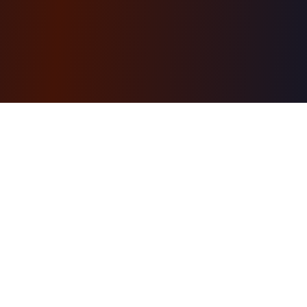
AI-powered learning engine. Structured courses
with a personal AI tutor, hands-on projects, and a
free first module. Browse ready-made courses or
generate your own.
INITE Ecosystem