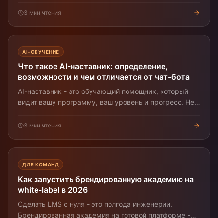
навык.
3
мин чтения
AI-ОБУЧЕНИЕ
Что такое AI-наставник: определение,
возможности и чем отличается от чат-бота
AI-наставник - это обучающий помощник, который
видит вашу программу, ваш уровень и прогресс. Не
путать с чат-ботом «вопрос-ответ». Что он делает и
как его оценивать.
3
мин чтения
ДЛЯ КОМАНД
Как запустить брендированную академию на
white-label в 2026
Сделать LMS с нуля - это полгода инженерии.
Брендированная академия на готовой платформе -