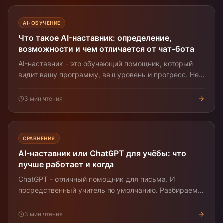
AI-ОБУЧЕНИЕ
Что такое AI-наставник: определение,
возможности и чем отличается от чат-бота
AI-наставник - это обучающий помощник, который
видит вашу программу, ваш уровень и прогресс. Не
путать с чат-ботом «вопрос-ответ». Что он делает и
как его оценивать.
3
мин чтения
СРАВНЕНИЯ
AI-наставник или ChatGPT для учёбы: что
лучше работает и когда
ChatGPT - отличный помощник для письма. И
посредственный учитель по умолчанию. Разбираем,
когда что выбирать, если хочется реально освоить
навык.
3
мин чтения