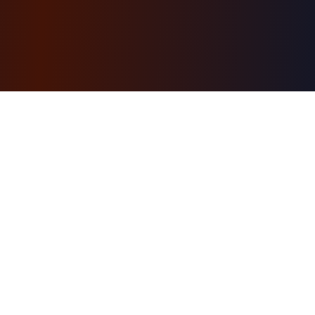
AI-powered learning engine. Structured courses
with a personal AI tutor, hands-on projects, and a
free first module. Browse ready-made courses or
generate your own.
INITE Ecosystem
INITE AI