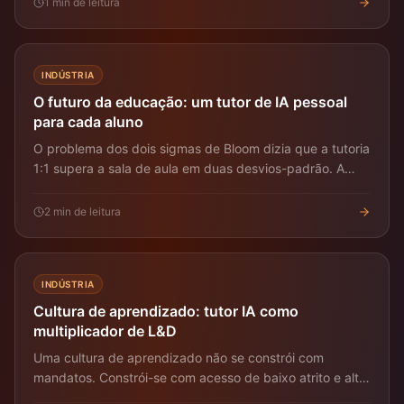
1
min de leitura
INDÚSTRIA
O futuro da educação: um tutor de IA pessoal
para cada aluno
O problema dos dois sigmas de Bloom dizia que a tutoria
1:1 supera a sala de aula em duas desvios-padrão. A
tutoria com IA é a primeira tecnologia que pode entregar
isso economicamente.
2
min de leitura
INDÚSTRIA
Cultura de aprendizado: tutor IA como
multiplicador de L&D
Uma cultura de aprendizado não se constrói com
mandatos. Constrói-se com acesso de baixo atrito e alta
qualidade à próxima habilidade. A tutoria IA tira o atrito.