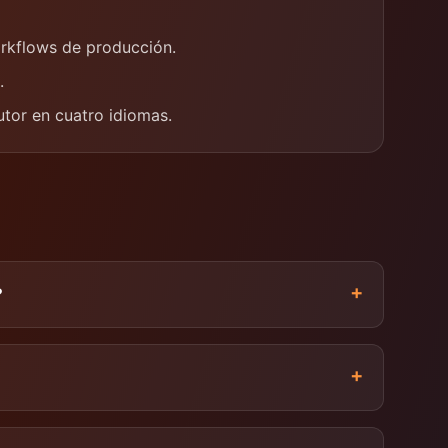
rkflows de producción.
.
utor en cuatro idiomas.
+
?
+