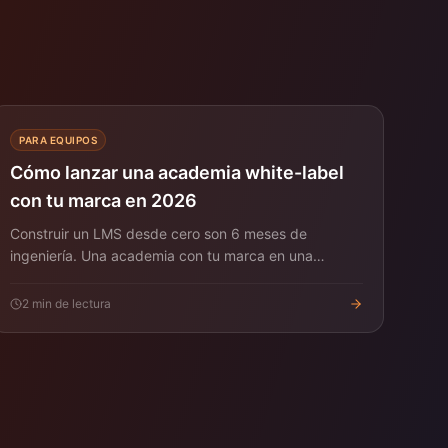
PARA EQUIPOS
Cómo lanzar una academia white-label
con tu marca en 2026
Construir un LMS desde cero son 6 meses de
ingeniería. Una academia con tu marca en una
plataforma white-label son horas. Playbook
pragmático.
2
min de lectura