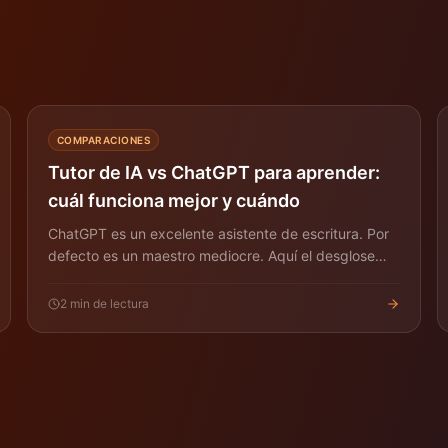
COMPARACIONES
Tutor de IA vs ChatGPT para aprender:
cuál funciona mejor y cuándo
ChatGPT es un excelente asistente de escritura. Por
defecto es un maestro mediocre. Aquí el desglose
práctico de cuándo gana cada uno para aprender
una habilidad real.
2
min de lectura