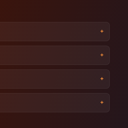
+
+
+
+