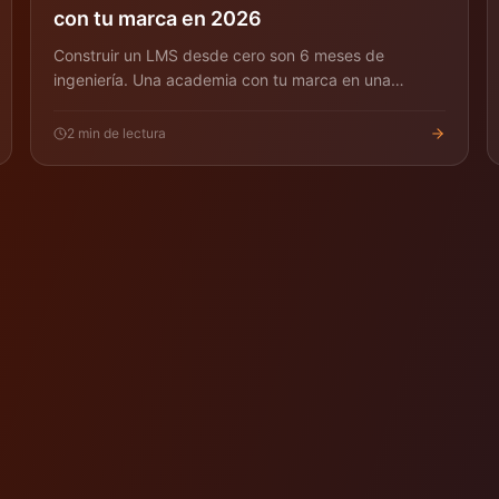
con tu marca en 2026
Construir un LMS desde cero son 6 meses de
ingeniería. Una academia con tu marca en una
plataforma white-label son horas. Playbook
pragmático.
2
min de lectura