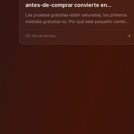
antes-de-comprar convierte en
educación
Las pruebas gratuitas están saturadas; los primeros
módulos gratuitos no. Por qué este pequeño cambio
mueve la aguja.
1
min de lectura